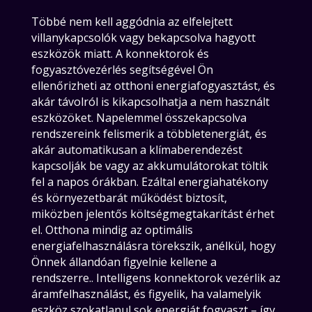
Többé nem kell aggódnia az elfelejtett
villanykapcsolók vagy bekapcsolva hagyott
eszközök miatt. A konnektorok és
fogyasztóvezérlés segítségével Ön
ellenőrizheti az otthoni energiafogyasztást, és
akár távolról is kikapcsolhatja a nem használt
eszközöket. Napelemmel összekapcsolva
rendszereink felismerik a többletenergiát, és
akár automatikusan a klímaberendezést
kapcsolják be vagy az akkumulátorokat töltik
fel a napos órákban. Ezáltal energiahatékony
és környezetbarát működést biztosít,
miközben jelentős költségmegtakarítást érhet
el. Otthona mindig az optimális
energiafelhasználásra törekszik, anélkül, hogy
Önnek állandóan figyelnie kellene a
rendszerre.. Intelligens konnektorok vezérlik az
áramfelhasználást, és figyelik, ha valamelyik
eszköz szokatlanul sok energiát fogyaszt – így