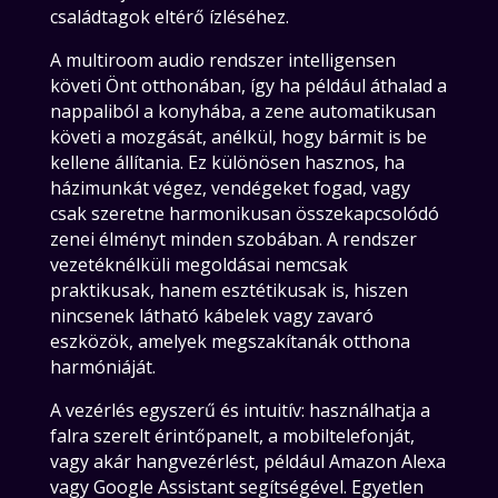
családtagok eltérő ízléséhez.
A multiroom audio rendszer intelligensen
követi Önt otthonában, így ha például áthalad a
nappaliból a konyhába, a zene automatikusan
követi a mozgását, anélkül, hogy bármit is be
kellene állítania. Ez különösen hasznos, ha
házimunkát végez, vendégeket fogad, vagy
csak szeretne harmonikusan összekapcsolódó
zenei élményt minden szobában. A rendszer
vezetéknélküli megoldásai nemcsak
praktikusak, hanem esztétikusak is, hiszen
nincsenek látható kábelek vagy zavaró
eszközök, amelyek megszakítanák otthona
harmóniáját.
A vezérlés egyszerű és intuitív: használhatja a
falra szerelt érintőpanelt, a mobiltelefonját,
vagy akár hangvezérlést, például Amazon Alexa
vagy Google Assistant segítségével. Egyetlen