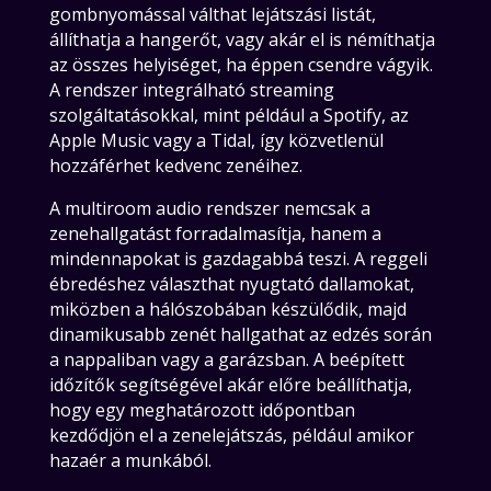
gombnyomással válthat lejátszási listát,
állíthatja a hangerőt, vagy akár el is némíthatja
az összes helyiséget, ha éppen csendre vágyik.
A rendszer integrálható streaming
szolgáltatásokkal, mint például a Spotify, az
Apple Music vagy a Tidal, így közvetlenül
hozzáférhet kedvenc zenéihez.
A multiroom audio rendszer nemcsak a
zenehallgatást forradalmasítja, hanem a
mindennapokat is gazdagabbá teszi. A reggeli
ébredéshez választhat nyugtató dallamokat,
miközben a hálószobában készülődik, majd
dinamikusabb zenét hallgathat az edzés során
a nappaliban vagy a garázsban. A beépített
időzítők segítségével akár előre beállíthatja,
hogy egy meghatározott időpontban
kezdődjön el a zenelejátszás, például amikor
hazaér a munkából.