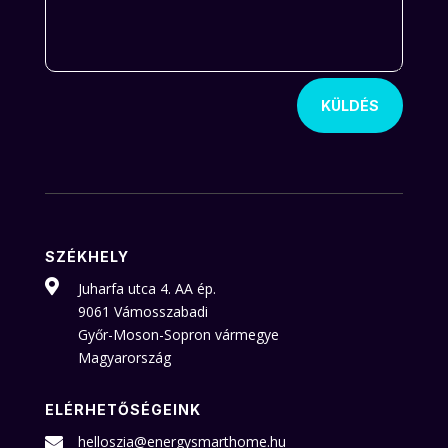
KÜLDÉS
SZÉKHELY

Juharfa utca 4. AA ép.
9061 Vámosszabadi
Győr-Moson-Sopron vármegye
Magyarország
ELÉRHETŐSÉGEINK
helloszia@energysmarthome.hu
